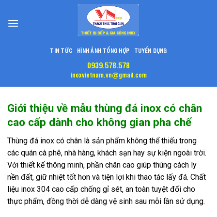
Skip
to
content
TIN TỨC
HÌNH ẢNH TỔNG HỢP
TUYỂN DỤNG
0939.578.578
inoxvietnam.vn@gmail.com
Giới thiệu về mẫu thùng đá inox có chân
cao cấp dành cho không gian pha chế
Thùng đá inox có chân là sản phẩm không thể thiếu trong
các quán cà phê, nhà hàng, khách sạn hay sự kiện ngoài trời.
Với thiết kế thông minh, phần chân cao giúp thùng cách ly
nền đất, giữ nhiệt tốt hơn và tiện lợi khi thao tác lấy đá. Chất
liệu inox 304 cao cấp chống gỉ sét, an toàn tuyệt đối cho
thực phẩm, đồng thời dễ dàng vệ sinh sau mỗi lần sử dụng.