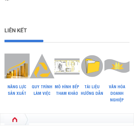
LIÊN KẾT
NĂNG LỰC
QUY TRÌNH
MÔ HÌNH BẾP
TÀI LIỆU
VĂN HÓA
SẢN XUẤT
LÀM VIỆC
THAM KHẢO
HƯỚNG DẪN
DOANH
NGHIỆP