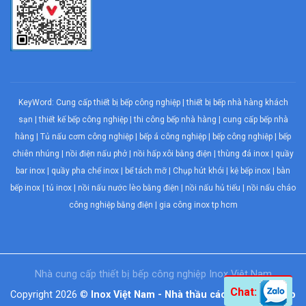
KeyWord:
Cung cấp thiết bị bếp công nghiệp
|
thiết bị bếp nhà hàng khách
sạn
|
thiết kế bếp công nghiệp
|
thi công bếp nhà hàng
|
cung cấp bếp nhà
hàng
|
Tủ nấu cơm công nghiệp
|
bếp á công nghiệp
|
bếp công nghiệp
| bếp
chiên nhúng |
nồi điện nấu phở
|
nồi hấp xôi bằng điện
|
thùng đá inox
|
quầy
bar inox
|
quầy pha chế inox
|
bể tách mỡ
|
Chụp hút khói
| kệ bếp inox | bàn
bếp inox |
tủ inox
|
nồi nấu nước lèo bằng điện
|
nồi nấu hủ tiếu
|
nồi nấu cháo
công nghiệp bằng điện
| gia công inox tp hcm
Nhà cung cấp thiết bị
bếp công nghiệp
Inox Việt Nam
Chat:
Copyright 2026 ©
Inox Việt Nam - Nhà thầu các hạng mục bếp