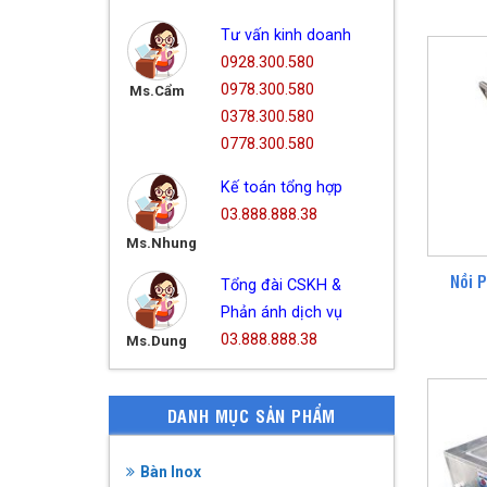
Tư vấn kinh doanh
0928.300.580
0978.300.580
Ms.Cẩm
0378.300.580
0778.300.580
Kế toán tổng hợp
03.888.888.38
Ms.Nhung
Nồi 
Tổng đài CSKH &
Phản ánh dịch vụ
03.888.888.38
Ms.Dung
DANH MỤC SẢN PHẨM
Bàn Inox