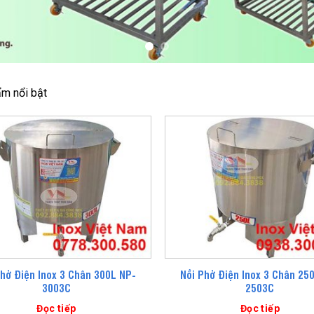
m nổi bật
Phở Điện Inox 3 Chân 300L NP-
Nồi Phở Điện Inox 3 Chân 25
3003C
2503C
Đọc tiếp
Đọc tiếp