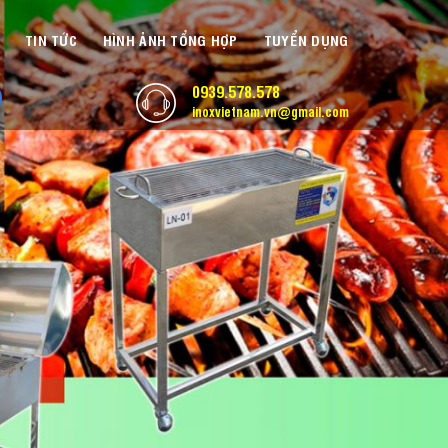
TIN TỨC
HÌNH ẢNH TỔNG HỢP
TUYỂN DỤNG
0939.578.578
inoxvietnam.vn@gmail.com