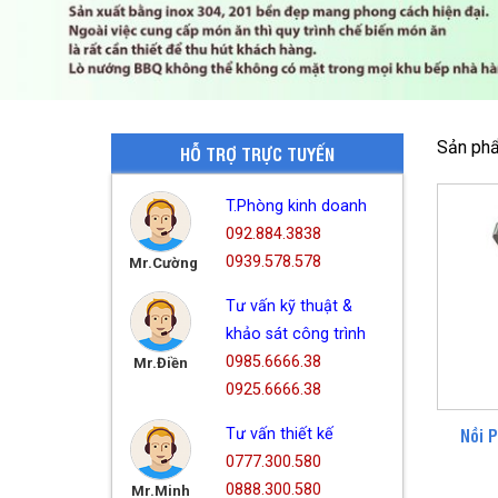
Sản phẩ
HỖ TRỢ TRỰC TUYẾN
T.Phòng kinh doanh
092.884.3838
0939.578.578
Mr.Cường
Tư vấn kỹ thuật &
khảo sát công trình
0985.6666.38
Mr.Điền
0925.6666.38
Nồi 
Tư vấn thiết kế
0777.300.580
0888.300.580
Mr.Minh