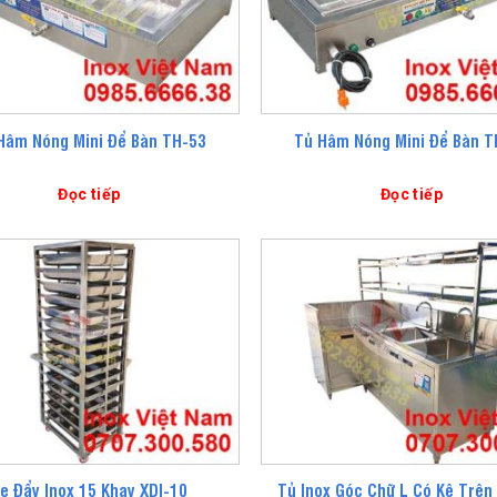
Hâm Nóng Mini Để Bàn TH-53
Tủ Hâm Nóng Mini Để Bàn T
Đọc tiếp
Đọc tiếp
Tủ Inox Góc Chữ L Có Kệ Trên
e Đẩy Inox 15 Khay XDI-10