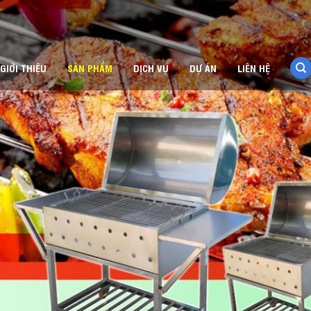
GIỚI THIỆU
SẢN PHẨM
DỊCH VỤ
DỰ ÁN
LIÊN HỆ