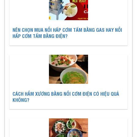
NÊN CHỌN MUA NỒI HẤP CƠM TẤM BẰNG GAS HAY NỒI
HẤP CƠM TẤM BẰNG ĐIỆN?
CÁCH HẦM XƯƠNG BẰNG NỒI CƠM ĐIỆN CÓ HIỆU QUẢ
KHÔNG?