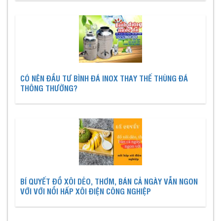
CÓ NÊN ĐẦU TƯ BÌNH ĐÁ INOX THAY THẾ THÙNG ĐÁ
THÔNG THƯỜNG?
BÍ QUYẾT ĐỒ XÔI DẺO, THƠM, BÁN CẢ NGÀY VẪN NGON
VỚI VỚI NỒI HẤP XÔI ĐIỆN CÔNG NGHIỆP