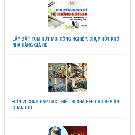
LẮP ĐẶT TUM HÚT MÙI CÔNG NGHIỆP, CHỤP HÚT KHÓI
NHÀ HÀNG GIÁ RẺ
ĐƠN VỊ CUNG CẤP CÁC THIẾT BỊ NHÀ BẾP CHO BẾP ĂN
QUÂN ĐỘI