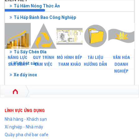
Tủ Hâm Nóng Thức Ăn
Tủ Hấp Bánh Bao Công Nghiệp
Tủ inox
Tủ Lạnh Công Nghiệp
Tủ Sấy Chén Đĩa
NĂNG LỰC
QUY TRÌNH
MÔ HÌNH BẾP
TÀI LIỆU
VĂN HÓA
Vỉ thoát sàn
SẢN XUẤT
LÀM VIỆC
THAM KHẢO
HƯỚNG DẪN
DOANH
NGHIỆP
Xe đẩy inox
LĨNH VỰC ỨNG DỤNG
Nhà hàng - Khách sạn
Xí nghiệp - Nhà máy
Quầy pha chế bar cafe