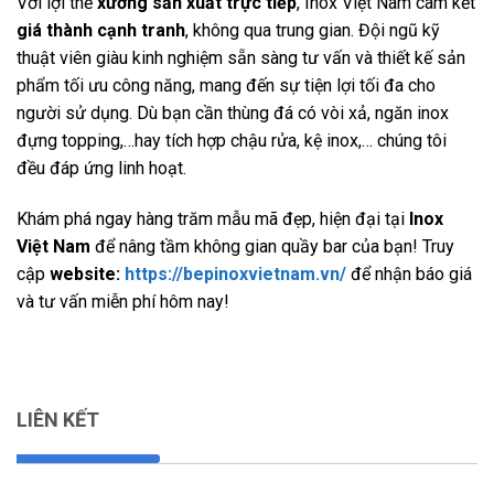
Với lợi thế
xưởng sản xuất trực tiếp
, Inox Việt Nam cam kết
giá thành cạnh tranh
, không qua trung gian. Đội ngũ kỹ
thuật viên giàu kinh nghiệm sẵn sàng tư vấn và thiết kế sản
phẩm tối ưu công năng, mang đến sự tiện lợi tối đa cho
người sử dụng. Dù bạn cần thùng đá có vòi xả, ngăn inox
đựng topping,…hay tích hợp chậu rửa, kệ inox,… chúng tôi
đều đáp ứng linh hoạt.
Khám phá ngay hàng trăm mẫu mã đẹp, hiện đại tại
Inox
Việt Nam
để nâng tầm không gian quầy bar của bạn! Truy
cập
website:
https://bepinoxvietnam.vn/
để nhận báo giá
và tư vấn miễn phí hôm nay!
LIÊN KẾT