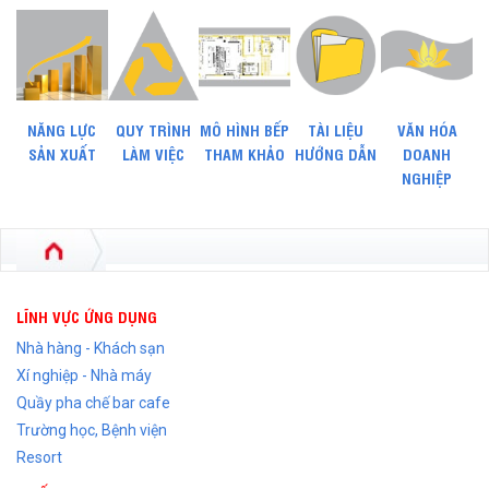
NĂNG LỰC
QUY TRÌNH
MÔ HÌNH BẾP
TÀI LIỆU
VĂN HÓA
SẢN XUẤT
LÀM VIỆC
THAM KHẢO
HƯỚNG DẪN
DOANH
NGHIỆP
LĨNH VỰC ỨNG DỤNG
Nhà hàng - Khách sạn
Xí nghiệp - Nhà máy
Quầy pha chế bar cafe
Trường học, Bệnh viện
Resort