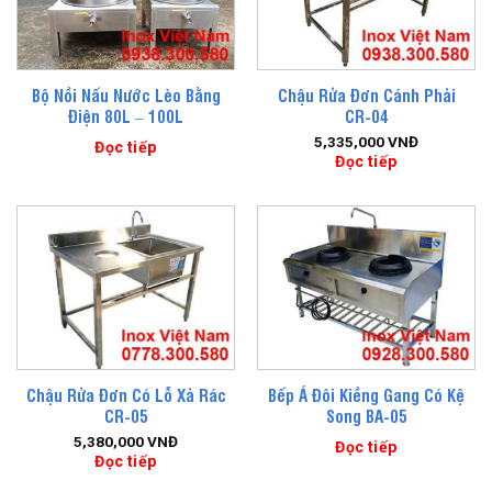
Bộ Nồi Nấu Nước Lèo Bằng
Chậu Rửa Đơn Cánh Phải
Điện 80L – 100L
CR-04
5,335,000
VNĐ
Đọc tiếp
Đọc tiếp
Chậu Rửa Đơn Có Lỗ Xả Rác
Bếp Á Đôi Kiềng Gang Có Kệ
CR-05
Song BA-05
5,380,000
VNĐ
Đọc tiếp
Đọc tiếp