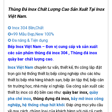
Thùng Đá Inox Chất Lượng Cao Sản Xuất Tại Inox
Việt Nam.
✪ Inox 304 Bền,Chất
✪+99 Mẫu Đẹp,New 100%
✪ Đa năng & Tiện dụng
Bếp Inox Việt Nam – Đơn vị cung cấp và sản xuất
các sản phẩm thùng đá inox 304 , Thùng đá inox
quầy bar chất lượng cao.
Inox Việt Nam
chuyên tư vấn, thiết kế, thi công lắp đặt
trọn gói hệ thống thiết bị bếp công nghiệp cho các khu
thiết bị bếp nhà hàng khách sạn, bếp ăn tập thể, bếp căn
tin trường học, nhà máy xí nghiệp. Gia công sản xuất các
thiết bị inox có độ bền cao như:
quầy bar inox,
quầy
pha chế inox
, thùng đựng đá inox,
bẫy mỡ inox công
nghiệp
,
hệ thống chụp hút khói
. Đáp ứng mọi yêu cầu
về quy cách, chủng loại của khách hàng với giá cả cạnh