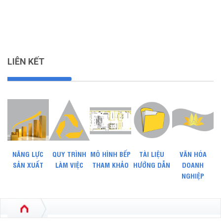
LIÊN KẾT
NĂNG LỰC
QUY TRÌNH
MÔ HÌNH BẾP
TÀI LIỆU
VĂN HÓA
SẢN XUẤT
LÀM VIỆC
THAM KHẢO
HƯỚNG DẪN
DOANH
NGHIỆP