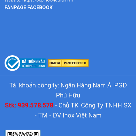
Website:
https://bepinoxvietnam.vn
FANPAGE FACEBOOK
Tài khoản công ty: Ngân Hàng Nam Á, PGD
Phú Hữu
Stk: 939.578.578
- Chủ TK: Công Ty TNHH SX
- TM - DV Inox Việt Nam