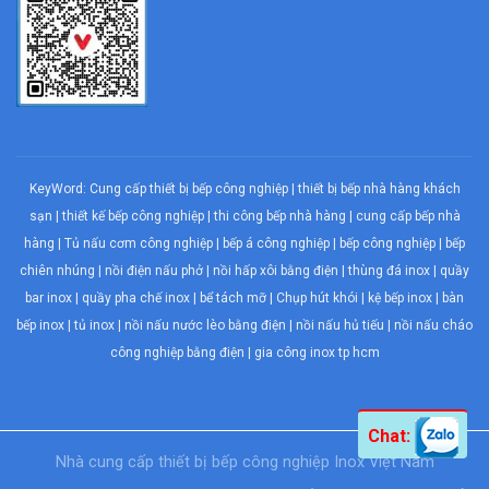
KeyWord:
Cung cấp thiết bị bếp công nghiệp
|
thiết bị bếp nhà hàng khách
sạn
|
thiết kế bếp công nghiệp
|
thi công bếp nhà hàng
|
cung cấp bếp nhà
hàng
|
Tủ nấu cơm công nghiệp
|
bếp á công nghiệp
|
bếp công nghiệp
| bếp
chiên nhúng |
nồi điện nấu phở
|
nồi hấp xôi bằng điện
|
thùng đá inox
|
quầy
bar inox
|
quầy pha chế inox
|
bể tách mỡ
|
Chụp hút khói
| kệ bếp inox | bàn
bếp inox |
tủ inox
|
nồi nấu nước lèo bằng điện
|
nồi nấu hủ tiếu
|
nồi nấu cháo
công nghiệp bằng điện
| gia công inox tp hcm
Chat:
Nhà cung cấp thiết bị
bếp công nghiệp
Inox Việt Nam