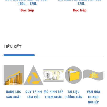
100L – 120L
– 120L
Đọc tiếp
Đọc tiếp
LIÊN KẾT
NĂNG LỰC
QUY TRÌNH
MÔ HÌNH BẾP
TÀI LIỆU
VĂN HÓA
SẢN XUẤT
LÀM VIỆC
THAM KHẢO
HƯỚNG DẪN
DOANH
NGHIỆP