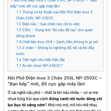
1
Nồi Phở Điện Inox 3 Chân 250L NP-2503C – “Bạn
bếp” mới, đỡ cực gấp mấy lần!
1.1
Thông số kỹ thuật của Nồi Phở Điện Inox 3
Chân 250L NP-2503C
1.2
Điện nấu – bạn nhấn nút, nồi lo việc
1.3
250L – Dung tích “đủ nấu đã tay” cho quán
đông khách
1.4
Chất liệu Inox 304 – Sạch, bền, không lo gỉ sét
1.5
3 chân – Không lo nghiêng đổ, kể cả khi đầy
nước
1.6
Tiện nghi cho bếp hiện đại
1.7
Ai nên chọn NP-2503C?
Nồi Phở Điện Inox 3 Chân 250L NP-2503C –
“Bạn bếp” mới, đỡ cực gấp mấy lần!
Ở cái nghề nấu phở – nhất là khi nấu nhiều – có ai mà
chưa từng trải qua cảnh
đứng canh nồi nước dùng sôi
lục bục từ sáng sớm
? Khói mù mịt, mồ hôi nhễ nhại,