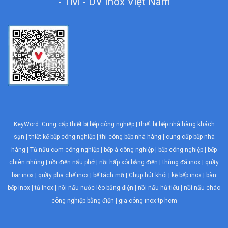
- TM - DV Inox Việt Nam
KeyWord:
Cung cấp thiết bị bếp công nghiệp
|
thiết bị bếp nhà hàng khách
sạn
|
thiết kế bếp công nghiệp
|
thi công bếp nhà hàng
|
cung cấp bếp nhà
hàng
|
Tủ nấu cơm công nghiệp
|
bếp á công nghiệp
|
bếp công nghiệp
| bếp
chiên nhúng |
nồi điện nấu phở
|
nồi hấp xôi bằng điện
|
thùng đá inox
|
quầy
bar inox
|
quầy pha chế inox
|
bể tách mỡ
|
Chụp hút khói
| kệ bếp inox | bàn
bếp inox |
tủ inox
|
nồi nấu nước lèo bằng điện
|
nồi nấu hủ tiếu
|
nồi nấu cháo
công nghiệp bằng điện
| gia công inox tp hcm