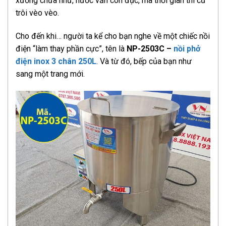
xương chưa nhừ, nước vẫn còn đục, mà thời gian thì cứ
trôi vèo vèo.
Cho đến khi… người ta kể cho bạn nghe về một chiếc nồi
điện “làm thay phần cực”, tên là
NP-2503C –
nồi phở
điện inox 3 chân 250L
. Và từ đó, bếp của bạn như
sang một trang mới.