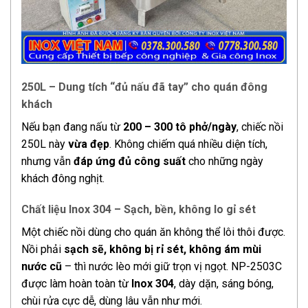
250L – Dung tích “đủ nấu đã tay” cho quán đông
khách
Nếu bạn đang nấu từ
200 – 300 tô phở/ngày
, chiếc nồi
250L này
vừa đẹp
. Không chiếm quá nhiều diện tích,
nhưng vẫn
đáp ứng đủ công suất
cho những ngày
khách đông nghịt.
Chất liệu Inox 304 – Sạch, bền, không lo gỉ sét
Một chiếc nồi dùng cho quán ăn không thể lôi thôi được.
Nồi phải
sạch sẽ, không bị rỉ sét, không ám mùi
nước cũ
– thì nước lèo mới giữ trọn vị ngọt. NP-2503C
được làm hoàn toàn từ
Inox 304
, dày dặn, sáng bóng,
chùi rửa cực dễ, dùng lâu vẫn như mới.