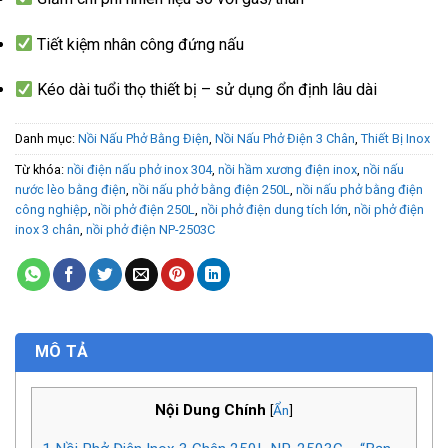
Tiết kiệm nhân công đứng nấu
Kéo dài tuổi thọ thiết bị – sử dụng ổn định lâu dài
Danh mục:
Nồi Nấu Phở Bằng Điện
,
Nồi Nấu Phở Điện 3 Chân
,
Thiết Bị Inox
Từ khóa:
nồi điện nấu phở inox 304
,
nồi hầm xương điện inox
,
nồi nấu
nước lèo bằng điện
,
nồi nấu phở bằng điện 250L
,
nồi nấu phở bằng điện
công nghiệp
,
nồi phở điện 250L
,
nồi phở điện dung tích lớn
,
nồi phở điện
inox 3 chân
,
nồi phở điện NP-2503C
MÔ TẢ
Nội Dung Chính
[
Ẩn
]