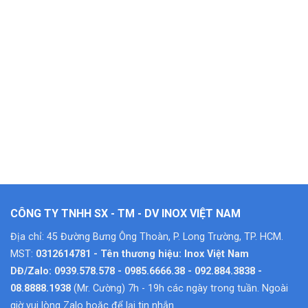
CÔNG TY TNHH SX - TM - DV INOX VIỆT NAM
Địa chỉ: 45 Đường Bưng Ông Thoàn, P. Long Trường, TP. HCM.
MST:
0312614781 - Tên thương hiệu: Inox Việt Nam
DĐ/Zalo: 0939.578.578 - 0985.6666.38 - 092.884.3838 -
08.8888.1938
(Mr. Cường) 7h - 19h các ngày trong tuần. Ngoài
giờ vui lòng Zalo hoặc để lại tin nhắn.