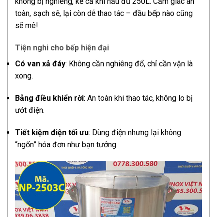
không bị nghiêng, kể cả khi nấu đủ 250L. Cảm giác an
toàn, sạch sẽ, lại còn dễ thao tác – đầu bếp nào cũng
sẽ mê!
Tiện nghi cho bếp hiện đại
Có van xả đáy
: Không cần nghiêng đổ, chỉ cần vặn là
xong.
Bảng điều khiển rời
: An toàn khi thao tác, không lo bị
ướt điện.
Tiết kiệm điện tối ưu
: Dùng điện nhưng lại không
“ngốn” hóa đơn như bạn tưởng.