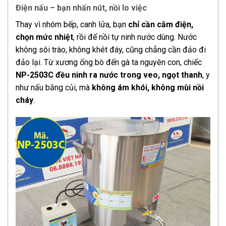
Điện nấu – bạn nhấn nút, nồi lo việc
Thay vì nhóm bếp, canh lửa, bạn
chỉ cần cắm điện,
chọn mức nhiệt
, rồi để nồi tự ninh nước dùng. Nước
không sôi trào, không khét đáy, cũng chẳng cần đảo đi
đảo lại. Từ xương ống bò đến gà ta nguyên con, chiếc
NP-2503C đều ninh ra nước trong veo, ngọt thanh
, y
như nấu bằng củi, mà
không ám khói, không mùi nồi
cháy
.