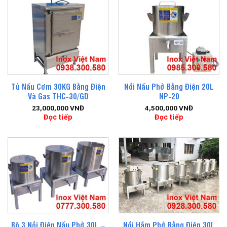
Tủ Nấu Cơm 30KG Bằng Điện
Nồi Nấu Phở Bằng Điện 20L
Và Gas THC-30/GD
NP-20
23,000,000
VNĐ
4,500,000
VNĐ
Đọc tiếp
Đọc tiếp
Bộ 3 Nồi Điện Nấu Phở 30L –
Nồi Hầm Phở Bằng Điện 30L