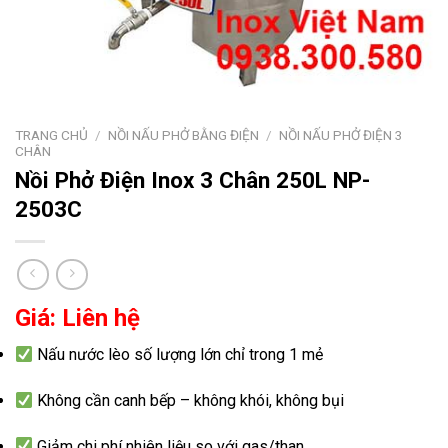
TRANG CHỦ
/
NỒI NẤU PHỞ BẰNG ĐIỆN
/
NỒI NẤU PHỞ ĐIỆN 3
CHÂN
Nồi Phở Điện Inox 3 Chân 250L NP-
2503C
Giá: Liên hệ
Nấu nước lèo số lượng lớn chỉ trong 1 mẻ
Không cần canh bếp – không khói, không bụi
Giảm chi phí nhiên liệu so với gas/than