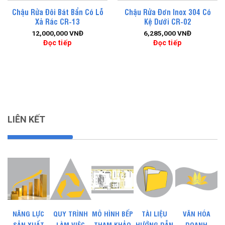
Chậu Rửa Đôi Bát Bẩn Có Lỗ
Chậu Rửa Đơn Inox 304 Có
Xả Rác CR-13
Kệ Dưới CR-02
12,000,000
VNĐ
6,285,000
VNĐ
Đọc tiếp
Đọc tiếp
LIÊN KẾT
NĂNG LỰC
QUY TRÌNH
MÔ HÌNH BẾP
TÀI LIỆU
VĂN HÓA
SẢN XUẤT
LÀM VIỆC
THAM KHẢO
HƯỚNG DẪN
DOANH