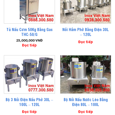
Tủ Nấu Cơm 50Kg Bằng Gas
Nồi Hầm Phở Bằng Điện 30L
THC-50/G
– 120L
25,000,000
VNĐ
Đọc tiếp
Đọc tiếp
Bộ 3 Nồi Điện Nấu Phở 30L –
Bộ Nồi Nấu Nước Lèo Bằng
100L – 120L
Điện 80L – 100L
Đọc tiếp
Đọc tiếp