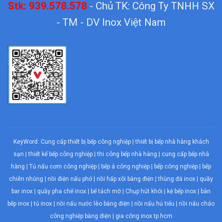
Stk: 939.578.578
- Chủ TK: Công Ty TNHH SX
- TM - DV Inox Việt Nam
KeyWord:
Cung cấp thiết bị bếp công nghiệp
|
thiết bị bếp nhà hàng khách
sạn
|
thiết kế bếp công nghiệp
|
thi công bếp nhà hàng
|
cung cấp bếp nhà
hàng
|
Tủ nấu cơm công nghiệp
|
bếp á công nghiệp
|
bếp công nghiệp
| bếp
chiên nhúng |
nồi điện nấu phở
|
nồi hấp xôi bằng điện
|
thùng đá inox
|
quầy
bar inox
|
quầy pha chế inox
|
bể tách mỡ
|
Chụp hút khói
| kệ bếp inox | bàn
bếp inox |
tủ inox
|
nồi nấu nước lèo bằng điện
|
nồi nấu hủ tiếu
|
nồi nấu cháo
công nghiệp bằng điện
| gia công inox tp hcm