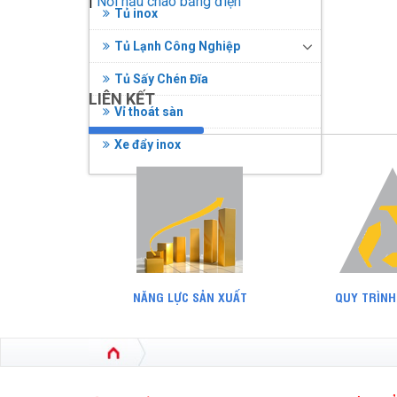
|
Nồi nấu cháo bằng điện
Tủ inox
Tủ Lạnh Công Nghiệp
Tủ Sấy Chén Đĩa
LIÊN KẾT
Vỉ thoát sàn
Xe đẩy inox
NĂNG LỰC SẢN XUẤT
QUY TRÌNH