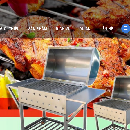
GIỚI THIỆU
SẢN PHẨM
DỊCH VỤ
DỰ ÁN
LIÊN HỆ