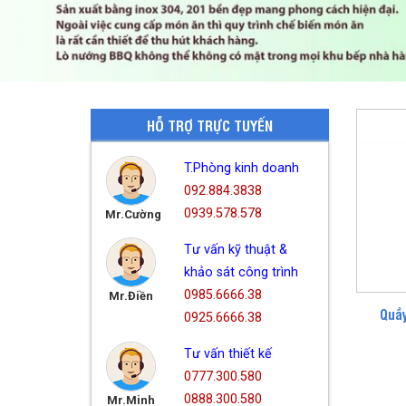
HỖ TRỢ TRỰC TUYẾN
T.Phòng kinh doanh
092.884.3838
0939.578.578
Mr.Cường
Tư vấn kỹ thuật &
khảo sát công trình
0985.6666.38
Mr.Điền
Quầy
0925.6666.38
Tư vấn thiết kế
0777.300.580
0888.300.580
Mr.Minh