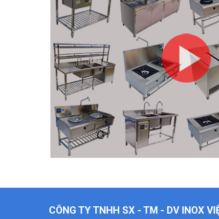
CÔNG TY TNHH SX - TM - DV INOX V