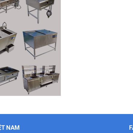
IỆT NAM
F