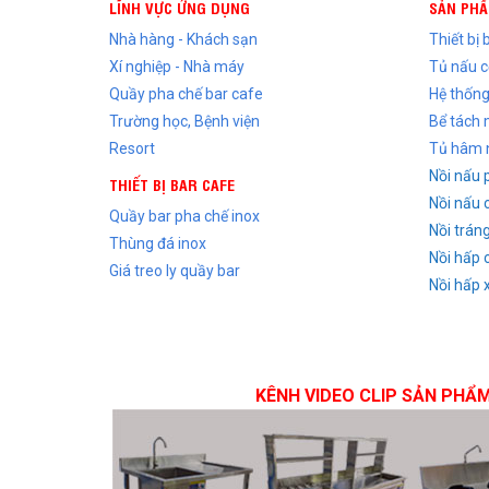
LĨNH VỰC ỨNG DỤNG
SẢN PH
Nhà hàng - Khách sạn
Thiết bị
Xí nghiệp - Nhà máy
Tủ nấu 
Quầy pha chế bar cafe
Hệ thống
Trường học, Bệnh viện
Bể tách
Resort
Tủ hâm 
Nồi nấu 
THIẾT BỊ BAR CAFE
Nồi nấu 
Quầy bar pha chế inox
Nồi trán
Thùng đá inox
Nồi hấp 
Giá treo ly quầy bar
Nồi hấp 
KÊNH VIDEO CLIP SẢN PHẨ