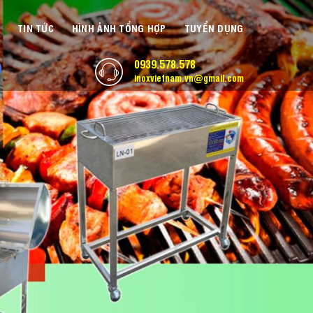
TIN TỨC
HÌNH ẢNH TỔNG HỢP
TUYỂN DỤNG
0939.578.578
inoxvietnam.vn@gmail.com