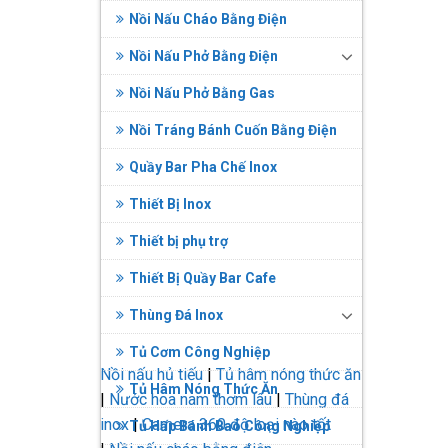
Nồi Nấu Cháo Bằng Điện
Nồi Nấu Phở Bằng Điện
Nồi Nấu Phở Bằng Gas
Nồi Tráng Bánh Cuốn Bằng Điện
Quầy Bar Pha Chế Inox
Thiết Bị Inox
Thiết bị phụ trợ
Thiết Bị Quầy Bar Cafe
Thùng Đá Inox
Tủ Cơm Công Nghiệp
Nồi nấu hủ tiếu
|
Tủ hâm nóng thức ăn
Tủ Hâm Nóng Thức Ăn
|
Nước hoa nam thơm lâu
|
Thùng đá
inox
|
Camera 360 độ loại nào tốt
Tủ Hấp Bánh Bao Công Nghiệp