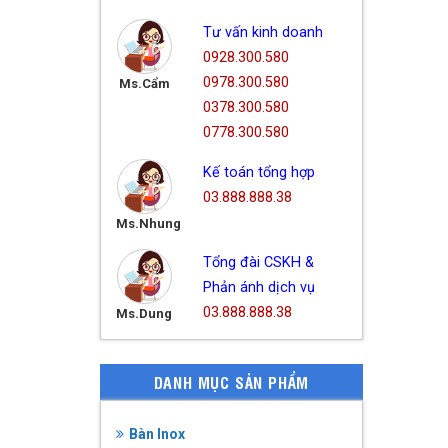
Tư vấn kinh doanh
0928.300.580
0978.300.580
Ms.Cẩm
0378.300.580
0778.300.580
Kế toán tổng hợp
03.888.888.38
Ms.Nhung
Tổng đài CSKH &
Phản ánh dịch vụ
03.888.888.38
Ms.Dung
DANH MỤC SẢN PHẨM
Bàn Inox