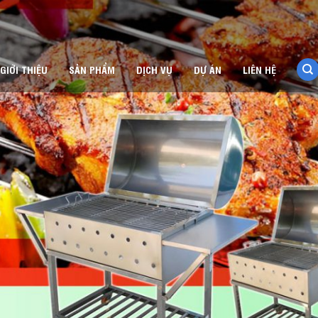
GIỚI THIỆU
SẢN PHẨM
DỊCH VỤ
DỰ ÁN
LIÊN HỆ