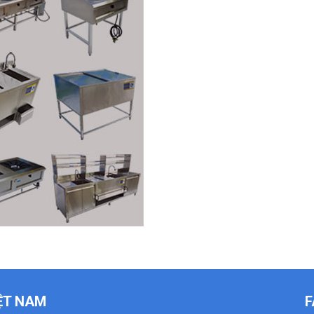
IỆT NAM
F