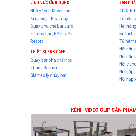
LĨNH VỰC ỨNG DỤNG
SẢN PH
Nhà hàng - Khách sạn
Thiết bị
Xí nghiệp - Nhà máy
Tủ nấu 
Quầy pha chế bar cafe
Hệ thống
Trường học, Bệnh viện
Bể tách
Resort
Tủ hâm 
Nồi nấu 
THIẾT BỊ BAR CAFE
Nồi nấu 
Quầy bar pha chế inox
Nồi trán
Thùng đá inox
Nồi hấp 
Giá treo ly quầy bar
Nồi hấp 
KÊNH VIDEO CLIP SẢN PHẨ