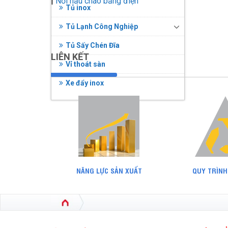
|
Nồi nấu cháo bằng điện
Tủ inox
Tủ Lạnh Công Nghiệp
Tủ Sấy Chén Đĩa
LIÊN KẾT
Vỉ thoát sàn
Xe đẩy inox
NĂNG LỰC SẢN XUẤT
QUY TRÌNH