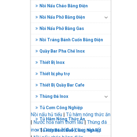
Nồi Nấu Cháo Bằng Điện
Nồi Nấu Phở Bằng Điện
Nồi Nấu Phở Bằng Gas
Nồi Tráng Bánh Cuốn Bằng Điện
Quầy Bar Pha Chế Inox
Thiết Bị Inox
Thiết bị phụ trợ
Thiết Bị Quầy Bar Cafe
Thùng Đá Inox
Tủ Cơm Công Nghiệp
Nồi nấu hủ tiếu
|
Tủ hâm nóng thức ăn
Tủ Hâm Nóng Thức Ăn
|
Nước hoa nam thơm lâu
|
Thùng đá
inox
|
Camera 360 độ loại nào tốt
Tủ Hấp Bánh Bao Công Nghiệp