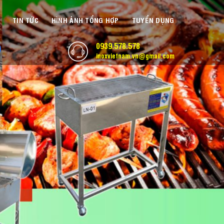
TIN TỨC
HÌNH ẢNH TỔNG HỢP
TUYỂN DỤNG
0939.578.578
inoxvietnam.vn@gmail.com