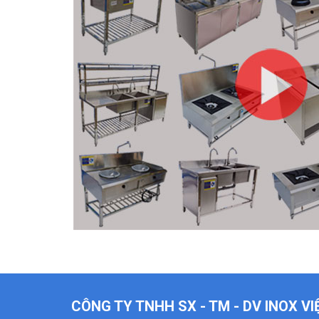
CÔNG TY TNHH SX - TM - DV INOX V