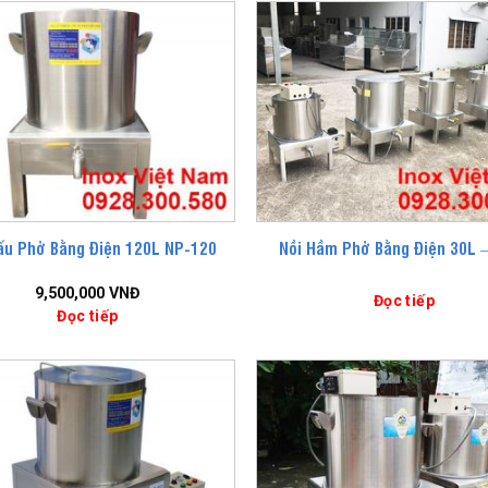
ấu Phở Bằng Điện 120L NP-120
Nồi Hầm Phở Bằng Điện 30L 
9,500,000
VNĐ
Đọc tiếp
Đọc tiếp