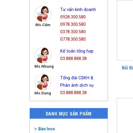
Tư vấn kinh doanh
0928.300.580
0978.300.580
Ms.Cẩm
0378.300.580
0778.300.580
Kế toán tổng hợp
03.888.888.38
Ms.Nhung
Nồi N
Tổng đài CSKH &
Phản ánh dịch vụ
03.888.888.38
Ms.Dung
DANH MỤC SẢN PHẨM
Bàn Inox