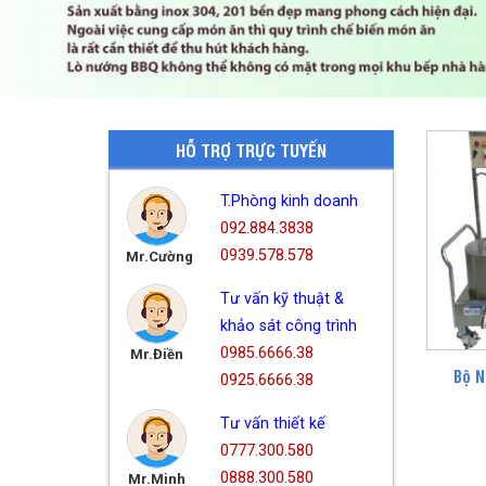
HỖ TRỢ TRỰC TUYẾN
T.Phòng kinh doanh
092.884.3838
0939.578.578
Mr.Cường
Tư vấn kỹ thuật &
khảo sát công trình
0985.6666.38
Mr.Điền
Bộ N
0925.6666.38
Tư vấn thiết kế
0777.300.580
0888.300.580
Mr.Minh