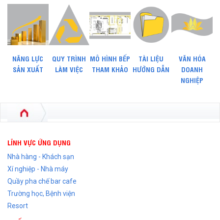
NĂNG LỰC
QUY TRÌNH
MÔ HÌNH BẾP
TÀI LIỆU
VĂN HÓA
SẢN XUẤT
LÀM VIỆC
THAM KHẢO
HƯỚNG DẪN
DOANH
NGHIỆP
LĨNH VỰC ỨNG DỤNG
Nhà hàng - Khách sạn
Xí nghiệp - Nhà máy
Quầy pha chế bar cafe
Trường học, Bệnh viện
Resort