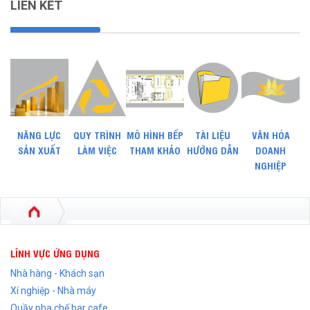
LIÊN KẾT
NĂNG LỰC
QUY TRÌNH
MÔ HÌNH BẾP
TÀI LIỆU
VĂN HÓA
SẢN XUẤT
LÀM VIỆC
THAM KHẢO
HƯỚNG DẪN
DOANH
NGHIỆP
LĨNH VỰC ỨNG DỤNG
Nhà hàng - Khách sạn
Xí nghiệp - Nhà máy
Quầy pha chế bar cafe