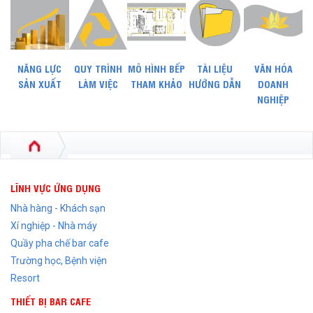
NĂNG LỰC
QUY TRÌNH
MÔ HÌNH BẾP
TÀI LIỆU
VĂN HÓA
SẢN XUẤT
LÀM VIỆC
THAM KHẢO
HƯỚNG DẪN
DOANH
NGHIỆP
LĨNH VỰC ỨNG DỤNG
Nhà hàng - Khách sạn
Xí nghiệp - Nhà máy
Quầy pha chế bar cafe
Trường học, Bệnh viện
Resort
THIẾT BỊ BAR CAFE