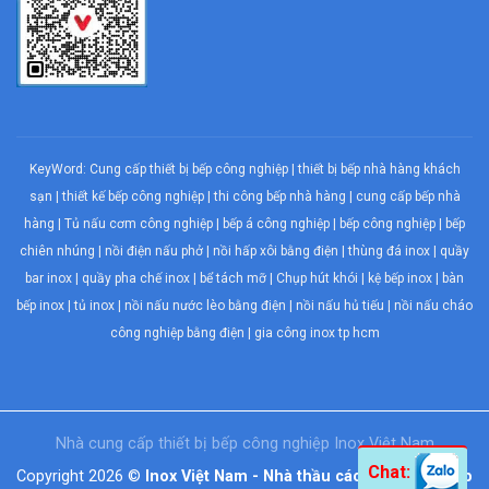
KeyWord:
Cung cấp thiết bị bếp công nghiệp
|
thiết bị bếp nhà hàng khách
sạn
|
thiết kế bếp công nghiệp
|
thi công bếp nhà hàng
|
cung cấp bếp nhà
hàng
|
Tủ nấu cơm công nghiệp
|
bếp á công nghiệp
|
bếp công nghiệp
| bếp
chiên nhúng |
nồi điện nấu phở
|
nồi hấp xôi bằng điện
|
thùng đá inox
|
quầy
bar inox
|
quầy pha chế inox
|
bể tách mỡ
|
Chụp hút khói
| kệ bếp inox | bàn
bếp inox |
tủ inox
|
nồi nấu nước lèo bằng điện
|
nồi nấu hủ tiếu
|
nồi nấu cháo
công nghiệp bằng điện
| gia công inox tp hcm
Nhà cung cấp thiết bị
bếp công nghiệp
Inox Việt Nam
Chat:
Copyright 2026 ©
Inox Việt Nam - Nhà thầu các hạng mục bếp