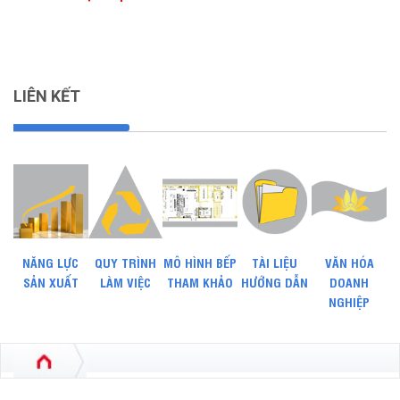
LIÊN KẾT
NĂNG LỰC
QUY TRÌNH
MÔ HÌNH BẾP
TÀI LIỆU
VĂN HÓA
SẢN XUẤT
LÀM VIỆC
THAM KHẢO
HƯỚNG DẪN
DOANH
NGHIỆP