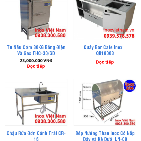
Tủ Nấu Cơm 30KG Bằng Điện
Quầy Bar Cafe Inox –
Và Gas THC-30/GD
QB18003
23,000,000
VNĐ
Đọc tiếp
Đọc tiếp
Chậu Rửa Đơn Cánh Trái CR-
Bếp Nướng Than Inox Có Nắp
16
Đậy và Kệ Dưới LN-09