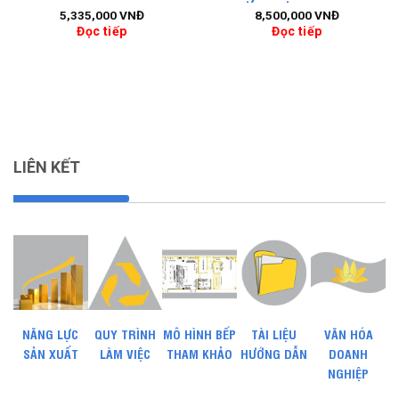
5,335,000
VNĐ
8,500,000
VNĐ
Đọc tiếp
Đọc tiếp
LIÊN KẾT
NĂNG LỰC
QUY TRÌNH
MÔ HÌNH BẾP
TÀI LIỆU
VĂN HÓA
SẢN XUẤT
LÀM VIỆC
THAM KHẢO
HƯỚNG DẪN
DOANH
NGHIỆP