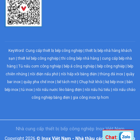
KeyWord:
Cung cấp thiết bị bếp công nghiệp
|
thiết bị bếp nhà hàng khách
sạn
|
thiết kế bếp công nghiệp
|
thi công bếp nhà hàng
|
cung cấp bếp nhà
hàng
|
Tủ nấu cơm công nghiệp
|
bếp á công nghiệp
|
bếp công nghiệp
| bếp
chiên nhúng |
nồi điện nấu phở
|
nồi hấp xôi bằng điện
|
thùng đá inox
|
quầy
bar inox
|
quầy pha chế inox
|
bể tách mỡ
|
Chụp hút khói
| kệ bếp inox | bàn
bếp inox |
tủ inox
|
nồi nấu nước lèo bằng điện
|
nồi nấu hủ tiếu
|
nồi nấu cháo
công nghiệp bằng điện
| gia công inox tp hcm
Nhà cung cấp thiết bị
bếp công nghiệp
Inox Việt Nam
Chat:
Copyright 2026 ©
Inox Việt Nam - Nhà thầu các hạng mục bếp