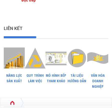
Đọc tiếp
LIÊN KẾT
NĂNG LỰC
QUY TRÌNH
MÔ HÌNH BẾP
TÀI LIỆU
VĂN HÓA
SẢN XUẤT
LÀM VIỆC
THAM KHẢO
HƯỚNG DẪN
DOANH
NGHIỆP