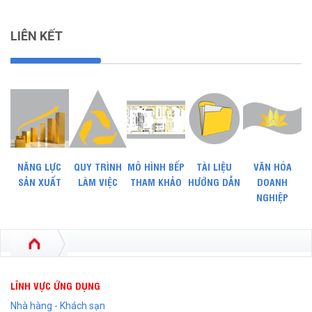
LIÊN KẾT
NĂNG LỰC
QUY TRÌNH
MÔ HÌNH BẾP
TÀI LIỆU
VĂN HÓA
SẢN XUẤT
LÀM VIỆC
THAM KHẢO
HƯỚNG DẪN
DOANH
NGHIỆP
LĨNH VỰC ỨNG DỤNG
Nhà hàng - Khách sạn