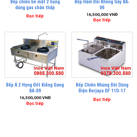
Bếp chiên bề mặt 2 họng
Bếp Hầm Đôi Không Gáy BA-
dùng gas chân thấp
06
16,500,000
VNĐ
Đọc tiếp
Đọc tiếp
Bếp Á 2 Họng Đốt Kiềng Gang
Bếp Chiên Nhúng Đôi Dùng
BA-09
Điện Berjaya DF 11D-17
16,500,000
VNĐ
Đọc tiếp
Đọc tiếp