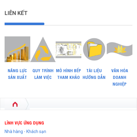
LIÊN KẾT
NĂNG LỰC
QUY TRÌNH
MÔ HÌNH BẾP
TÀI LIỆU
VĂN HÓA
SẢN XUẤT
LÀM VIỆC
THAM KHẢO
HƯỚNG DẪN
DOANH
NGHIỆP
LĨNH VỰC ỨNG DỤNG
Nhà hàng - Khách sạn