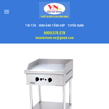
Skip
to
content
TIN TỨC
HÌNH ẢNH TỔNG HỢP
TUYỂN DỤNG
0939.578.578
inoxvietnam.vn@gmail.com