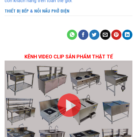
còn khách hàng trên toàn thế giới.
THIẾT BỊ BẾP
&
NỒI NẤU PHỞ ĐIỆN
KÊNH VIDEO CLIP SẢN PHẨM THẬT TẾ