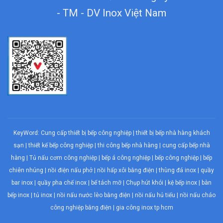
- TM - DV Inox Việt Nam
KeyWord:
Cung cấp thiết bị bếp công nghiệp
|
thiết bị bếp nhà hàng khách
sạn
|
thiết kế bếp công nghiệp
|
thi công bếp nhà hàng
|
cung cấp bếp nhà
hàng
|
Tủ nấu cơm công nghiệp
|
bếp á công nghiệp
|
bếp công nghiệp
| bếp
chiên nhúng |
nồi điện nấu phở
|
nồi hấp xôi bằng điện
|
thùng đá inox
|
quầy
bar inox
|
quầy pha chế inox
|
bể tách mỡ
|
Chụp hút khói
| kệ bếp inox | bàn
bếp inox |
tủ inox
|
nồi nấu nước lèo bằng điện
|
nồi nấu hủ tiếu
|
nồi nấu cháo
công nghiệp bằng điện
| gia công inox tp hcm