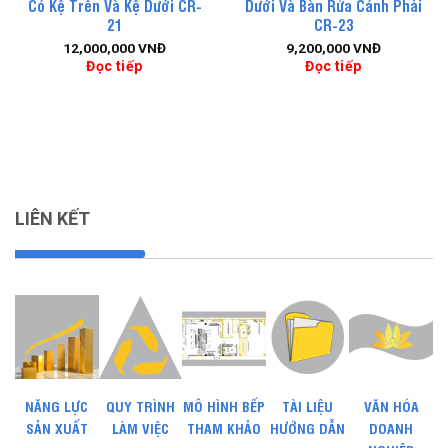
Có Kệ Trên Và Kệ Dưới CR-
Dưới Và Bàn Rửa Cánh Phải
21
CR-23
12,000,000
VNĐ
9,200,000
VNĐ
Đọc tiếp
Đọc tiếp
LIÊN KẾT
NĂNG LỰC
QUY TRÌNH
MÔ HÌNH BẾP
TÀI LIỆU
VĂN HÓA
SẢN XUẤT
LÀM VIỆC
THAM KHẢO
HƯỚNG DẪN
DOANH