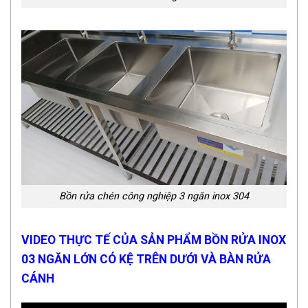
Bồn rửa chén công nghiệp 3 ngăn inox 304
VIDEO THỰC TẾ CỦA SẢN PHẨM BỒN RỬA INOX
03 NGĂN LỚN CÓ KỆ TRÊN DƯỚI VÀ BÀN RỬA
CÁNH