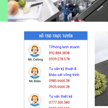
HỖ TRỢ TRỰC TUYẾN
T.Phòng kinh doanh
092.884.3838
0939.578.578
Mr.Cường
Tư vấn kỹ thuật &
khảo sát công trình
0985.6666.38
Mr.Điền
0925.6666.38
Tư vấn thiết kế
0777.300.580