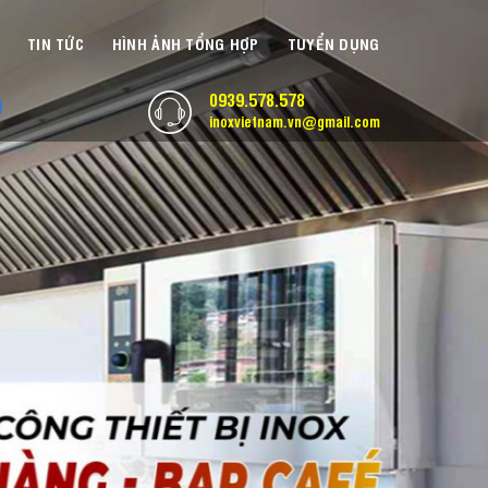
TIN TỨC
HÌNH ẢNH TỔNG HỢP
TUYỂN DỤNG
0939.578.578
inoxvietnam.vn@gmail.com