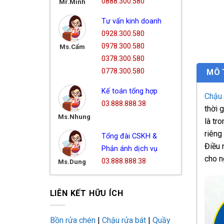
0888.300.580
Mr.Minh
Tư vấn kinh doanh
0928.300.580
0978.300.580
Ms.Cẩm
0378.300.580
0778.300.580
MÔ 
Kế toán tổng hợp
Chậu
03.888.888.38
thời 
Ms.Nhung
là tr
riêng
Tổng đài CSKH &
Điều 
Phản ánh dịch vụ
cho n
03.888.888.38
Ms.Dung
LIÊN KẾT HỮU ÍCH
Bồn rửa chén
|
Chậu rửa bát
|
Quầy