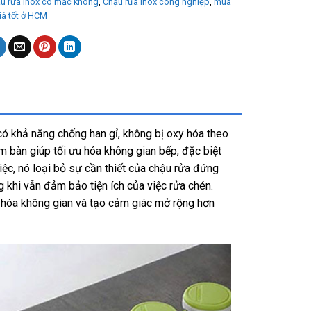
u rửa inox có mắc không
,
Chậu rửa inox công nghiệp
,
mua
iá tốt ở HCM
 có khả năng chống han gỉ, không bị oxy hóa theo
âm bàn giúp tối ưu hóa không gian bếp, đặc biệt
iệc, nó loại bỏ sự cần thiết của chậu rửa đứng
ng khi vẫn đảm bảo tiện ích của việc rửa chén.
ưu hóa không gian và tạo cảm giác mở rộng hơn