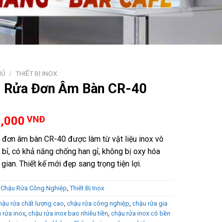
HỦ
/
THIẾT BỊ INOX
 Rửa Đơn Âm Bàn CR-40
0,000
VNĐ
 đơn âm bàn CR-40 được làm từ vật liệu inox vô
 bỉ, có khả năng chống han gỉ, không bị oxy hóa
 gian. Thiết kế mới đẹp sang trọng tiện lợi.
:
Chậu Rửa Công Nghiệp
,
Thiết Bị Inox
hậu rửa chất lượng cao
,
chậu rửa công nghiệp
,
chậu rửa gia
 rửa inox
,
chậu rửa inox bao nhiêu tiền
,
chậu rửa inox có bền