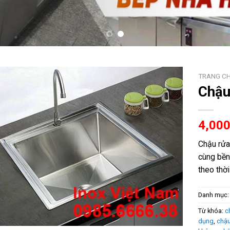
TRANG C
Chậu
4,00
Chậu rửa
cùng bền
theo thời
Danh mục
Từ khóa:
c
dụng
,
chậu