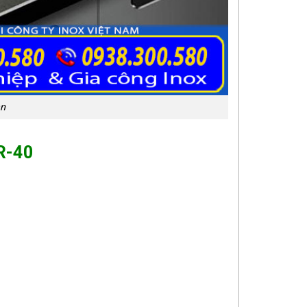
àn
R-40