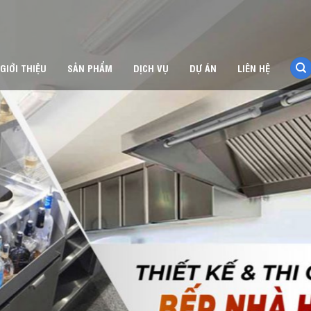
GIỚI THIỆU
SẢN PHẨM
DỊCH VỤ
DỰ ÁN
LIÊN HỆ