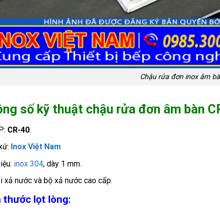
Chậu rửa đơn inox âm b
ng số kỹ thuật chậu rửa đơn âm bàn C
P:
CR-40
.
xứ:
Inox Việt Nam
liệu:
inox 304
, dày 1 mm.
i xả nước và bộ xả nước cao cấp.
 thước lọt lòng: