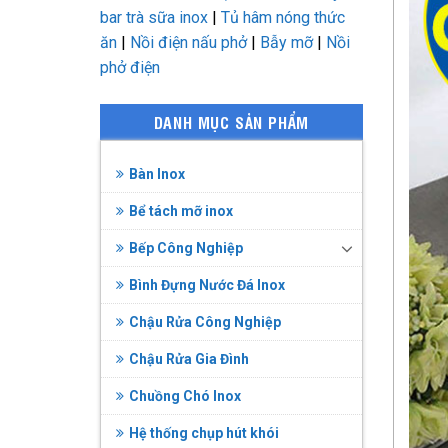
bar trà sữa inox
|
Tủ hâm nóng thức
ăn
|
Nồi điện nấu phở
|
Bẫy mỡ
|
Nồi
phở điện
DANH MỤC SẢN PHẨM
Bàn Inox
Bể tách mỡ inox
Bếp Công Nghiệp
Bình Đựng Nước Đá Inox
Chậu Rửa Công Nghiệp
Chậu Rửa Gia Đình
Chuồng Chó Inox
Hệ thống chụp hút khói