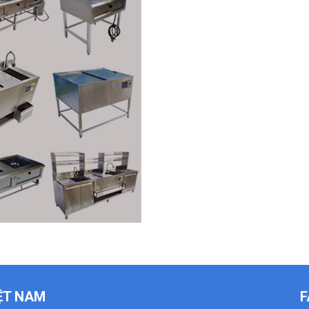
IỆT NAM
F