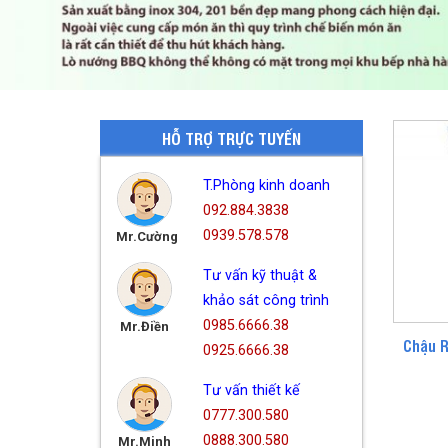
HỖ TRỢ TRỰC TUYẾN
T.Phòng kinh doanh
092.884.3838
0939.578.578
Mr.Cường
Tư vấn kỹ thuật &
khảo sát công trình
0985.6666.38
Mr.Điền
Chậu R
0925.6666.38
Tư vấn thiết kế
0777.300.580
0888.300.580
Mr.Minh