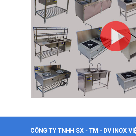
CÔNG TY TNHH SX - TM - DV INOX V