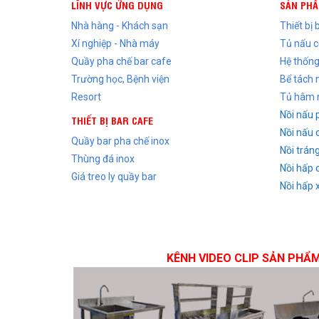
LĨNH VỰC ỨNG DỤNG
SẢN PH
Nhà hàng - Khách sạn
Thiết bị
Xí nghiệp - Nhà máy
Tủ nấu 
Quầy pha chế bar cafe
Hệ thống
Trường học, Bệnh viện
Bể tách
Resort
Tủ hâm 
Nồi nấu 
THIẾT BỊ BAR CAFE
Nồi nấu 
Quầy bar pha chế inox
Nồi trán
Thùng đá inox
Nồi hấp 
Giá treo ly quầy bar
Nồi hấp 
KÊNH VIDEO CLIP SẢN PHẨ