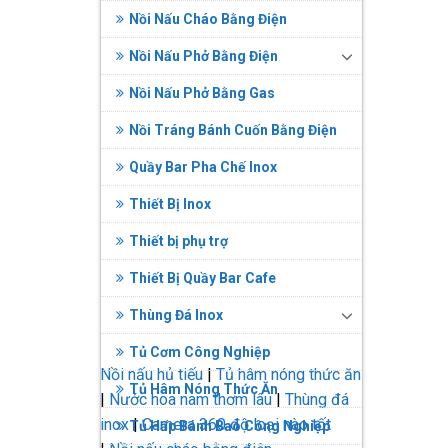
Nồi Nấu Cháo Bằng Điện
Nồi Nấu Phở Bằng Điện
Nồi Nấu Phở Bằng Gas
Nồi Tráng Bánh Cuốn Bằng Điện
Quầy Bar Pha Chế Inox
Thiết Bị Inox
Thiết bị phụ trợ
Thiết Bị Quầy Bar Cafe
Thùng Đá Inox
Tủ Cơm Công Nghiệp
Nồi nấu hủ tiếu
|
Tủ hâm nóng thức ăn
Tủ Hâm Nóng Thức Ăn
|
Nước hoa nam thơm lâu
|
Thùng đá
inox
|
Camera 360 độ loại nào tốt
Tủ Hấp Bánh Bao Công Nghiệp