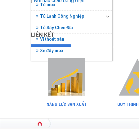
|
Nồi nấu cháo bằng điện
Tủ inox
Tủ Lạnh Công Nghiệp
Tủ Sấy Chén Đĩa
LIÊN KẾT
Vỉ thoát sàn
Xe đẩy inox
NĂNG LỰC SẢN XUẤT
QUY TRÌNH