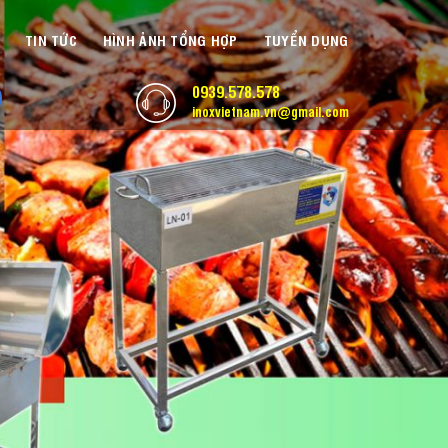
TIN TỨC
HÌNH ẢNH TỔNG HỢP
TUYỂN DỤNG
0939.578.578
inoxvietnam.vn@gmail.com