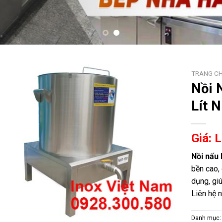
TRANG C
Nồi 
Lít 
Giá: 
Nồi nấu 
bền cao, 
dụng, giú
Liên hệ 
Danh mục