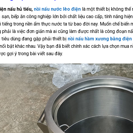
iện nấu hủ tiếu,
nồi nấu nước lèo điện
là một thiết bị không thể
 sạn, bếp ăn công nghiệp lớn bởi chất liệu cao cấp, tính năng hiện
i tiếng trong nền ẩm thực nước ta từ bao đời nay. Muốn chế biến 
 phải là việc đơn giản mà ai cũng làm được nhất là công đoạn 
 tiêu dùng đang gặp phải thiết bị
nồi nấu hầm xương bằng điện
nổi bật khác nhau. Vậy bạn đã biết chính xác cách lựa chọn mua n
ợc gợi ý trong bài viết sau đây.