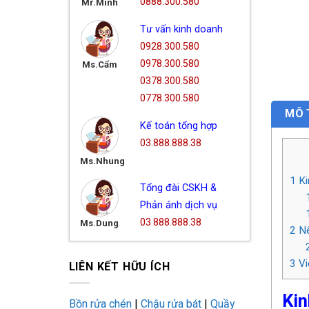
0888.300.580
Mr.Minh
Tư vấn kinh doanh
0928.300.580
0978.300.580
Ms.Cẩm
0378.300.580
0778.300.580
MÔ 
Kế toán tổng hợp
03.888.888.38
Ms.Nhung
1
Ki
Tổng đài CSKH &
Phản ánh dịch vụ
03.888.888.38
Ms.Dung
2
Nê
3
Vi
LIÊN KẾT HỮU ÍCH
Kin
Bồn rửa chén
|
Chậu rửa bát
|
Quầy