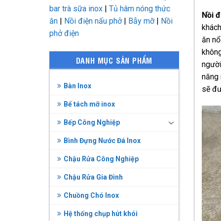
bar trà sữa inox
|
Tủ hâm nóng thức
Nồi đ
ăn
|
Nồi điện nấu phở
|
Bẫy mỡ
|
Nồi
khách
phở điện
ăn nổ
không
DANH MỤC SẢN PHẨM
người
năng 
Bàn Inox
sẽ đư
Bể tách mỡ inox
Bếp Công Nghiệp
Bình Đựng Nước Đá Inox
Chậu Rửa Công Nghiệp
Chậu Rửa Gia Đình
Chuồng Chó Inox
Hệ thống chụp hút khói