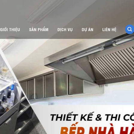
GIỚI THIỆU
SẢN PHẨM
DỊCH VỤ
DỰ ÁN
LIÊN HỆ