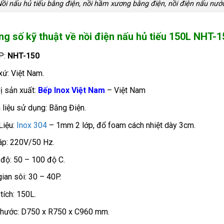
ồi nấu hủ tiếu bằng điện, nồi hầm xương bằng điện, nồi điện nấu nướ
g số kỹ thuật về nồi điện nấu hủ tiếu 150L NHT-1
P:
NHT-150
xứ: Việt Nam.
ị sản xuất:
Bếp Inox Việt Nam
– Việt Nam
 liệu sử dụng: Bằng Điện.
Liệu:
Inox 304
– 1mm 2 lớp, đổ foam cách nhiệt dày 3cm.
áp: 220V/50 Hz.
 độ: 50 – 100 độ C.
gian sôi: 30 – 40P.
tích: 150L.
thước: D750 x R750 x C960 mm.