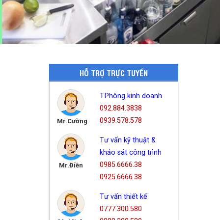
HỖ TRỢ TRỰC TUYẾN
T.Phòng kinh doanh
092.884.3838
0939.578.578
Mr.Cường
Tư vấn kỹ thuật &
khảo sát công trình
0985.6666.38
Mr.Điền
0925.6666.38
Tư vấn thiết kế
0777.300.580