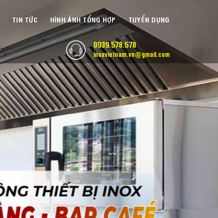
TIN TỨC
HÌNH ẢNH TỔNG HỢP
TUYỂN DỤNG
0939.578.578
inoxvietnam.vn@gmail.com