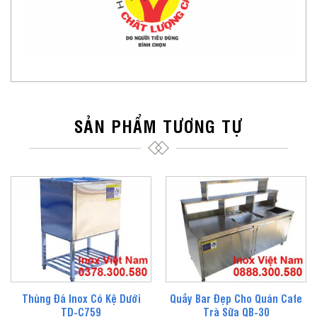
SẢN PHẨM TƯƠNG TỰ
Thùng Đá Inox Có Kệ Dưới
Quầy Bar Đẹp Cho Quán Cafe
TD-C759
Trà Sữa QB-30