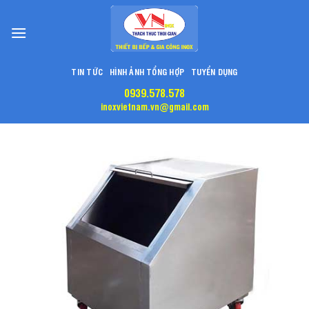
Skip
to
content
TIN TỨC
HÌNH ẢNH TỔNG HỢP
TUYỂN DỤNG
0939.578.578
inoxvietnam.vn@gmail.com