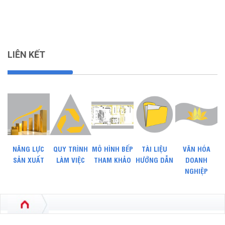
LIÊN KẾT
NĂNG LỰC
QUY TRÌNH
MÔ HÌNH BẾP
TÀI LIỆU
VĂN HÓA
SẢN XUẤT
LÀM VIỆC
THAM KHẢO
HƯỚNG DẪN
DOANH
NGHIỆP