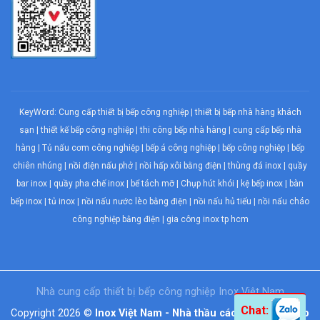
KeyWord:
Cung cấp thiết bị bếp công nghiệp
|
thiết bị bếp nhà hàng khách
sạn
|
thiết kế bếp công nghiệp
|
thi công bếp nhà hàng
|
cung cấp bếp nhà
hàng
|
Tủ nấu cơm công nghiệp
|
bếp á công nghiệp
|
bếp công nghiệp
| bếp
chiên nhúng |
nồi điện nấu phở
|
nồi hấp xôi bằng điện
|
thùng đá inox
|
quầy
bar inox
|
quầy pha chế inox
|
bể tách mỡ
|
Chụp hút khói
| kệ bếp inox | bàn
bếp inox |
tủ inox
|
nồi nấu nước lèo bằng điện
|
nồi nấu hủ tiếu
|
nồi nấu cháo
công nghiệp bằng điện
| gia công inox tp hcm
Nhà cung cấp thiết bị
bếp công nghiệp
Inox Việt Nam
Chat:
Copyright 2026 ©
Inox Việt Nam - Nhà thầu các hạng mục bếp