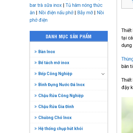
bar trà sữa inox
|
Tủ hâm nóng thức
ăn
|
Nồi điện nấu phở
|
Bẫy mỡ
|
Nồi
phở điện
Thiết
DANH MỤC SẢN PHẨM
tại c
dụng 
Bàn Inox
Thùn
Bể tách mỡ inox
bàn t
Bếp Công Nghiệp
Thiết
Bình Đựng Nước Đá Inox
đậy k
Chậu Rửa Công Nghiệp
Chậu Rửa Gia Đình
Chuồng Chó Inox
Hệ thống chụp hút khói