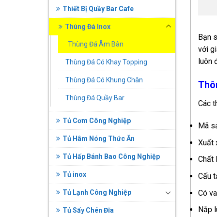
Thiết Bị Quầy Bar Cafe
Thùng Đá Inox
Bạn s
Thùng Đá Âm Bàn
với g
luôn
Thùng Đá Có Khay Topping
Thùng Đá Có Khung Chân
Thôn
Thùng Đá Quầy Bar
Các t
Tủ Cơm Công Nghiệp
Mã s
Tủ Hâm Nóng Thức Ăn
Xuất 
Tủ Hấp Bánh Bao Công Nghiệp
Chất 
Tủ inox
Cấu t
Có va
Tủ Lạnh Công Nghiệp
Nắp l
Tủ Sấy Chén Đĩa