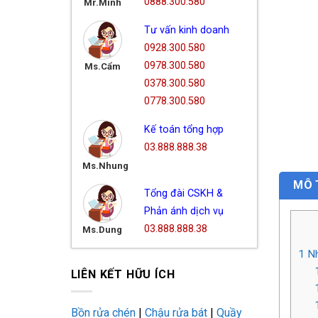
0888.300.580
Mr.Minh
Tư vấn kinh doanh
0928.300.580
0978.300.580
Ms.Cẩm
0378.300.580
0778.300.580
Kế toán tổng hợp
03.888.888.38
Ms.Nhung
MÔ 
Tổng đài CSKH &
Phản ánh dịch vụ
03.888.888.38
Ms.Dung
1
Nh
LIÊN KẾT HỮU ÍCH
Bồn rửa chén
|
Chậu rửa bát
|
Quầy