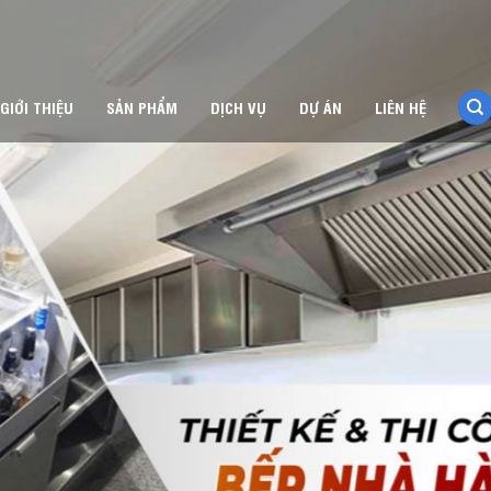
GIỚI THIỆU
SẢN PHẨM
DỊCH VỤ
DỰ ÁN
LIÊN HỆ