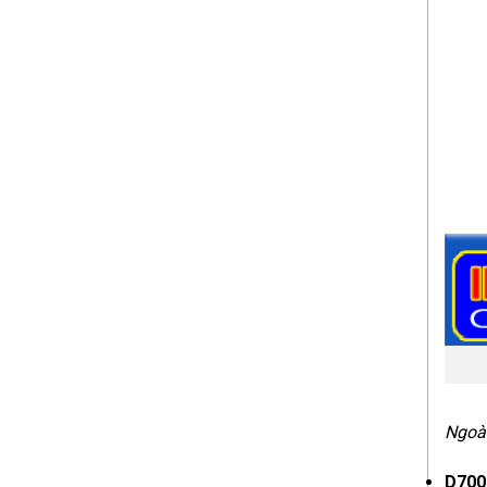
Ngoài
D700