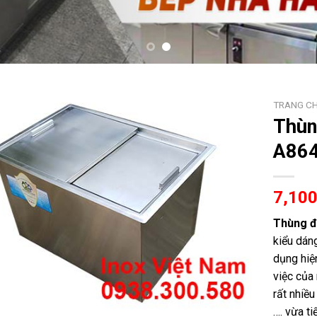
TRANG C
Thùn
A86
7,10
Thùng đ
kiểu dán
dụng hiệ
việc của
rất nhiều
…. vừa ti