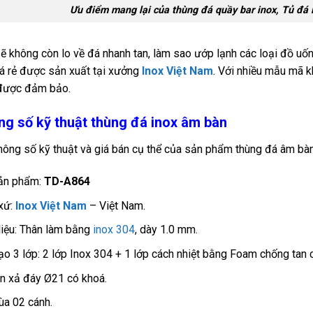
Ưu điểm mang lại của thùng đá quầy bar inox, Tủ đá i
ẽ không còn lo về đá nhanh tan, làm sao ướp lạnh các loại đồ u
iá rẻ được sản xuất tại xưởng
Inox Việt Nam
. Với nhiều mẫu mã k
 được đảm bảo.
g số kỹ thuật thùng đá inox âm bàn
hông số kỹ thuật và giá bán cụ thể của sản phẩm thùng đá âm bàn
ản phẩm:
TD-A864
xứ:
Inox Việt Nam
– Việt Nam.
liệu: Thân làm bằng
inox 304
, dày 1.0 mm.
ạo 3 lớp: 2 lớp Inox 304 + 1 lớp cách nhiệt bằng Foam chống ta
n xả đáy Ø21 có khoá.
ùa 02 cánh.