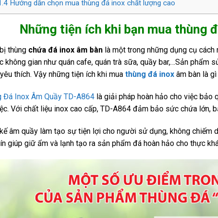
1.4
Hướng dẫn chọn mua thùng đá inox chất lượng cao
Những tiện ích khi bạn mua thùng đ
 bị thùng
chứa đá inox âm bàn
là một trong những dụng cụ cách n
ác không gian như quán cafe, quán trà sữa, quầy bar,…Sản phẩm s
yêu thích. Vậy những tiện ích khi mua
thùng đá inox
âm bàn là gì
g Đá Inox Âm Quầy TD-A864
là giải pháp hoàn hảo cho việc bảo 
iệc. Với chất liệu inox cao cấp, TD-A864 đảm bảo sức chứa lớn, b
 kế âm quầy làm tạo sự tiện lợi cho người sử dụng, không chiếm di
ín giúp giữ ẩm và lạnh tạo ra sản phẩm đá hoàn hảo cho thực khá