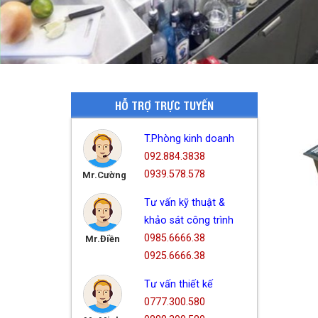
HỖ TRỢ TRỰC TUYẾN
T.Phòng kinh doanh
092.884.3838
0939.578.578
Mr.Cường
Tư vấn kỹ thuật &
khảo sát công trình
0985.6666.38
Mr.Điền
0925.6666.38
Tư vấn thiết kế
0777.300.580