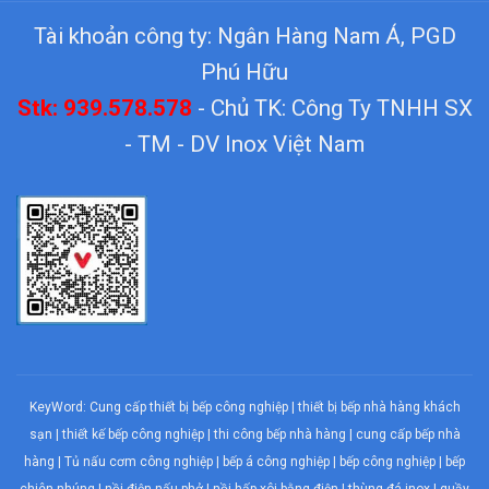
Tài khoản công ty: Ngân Hàng Nam Á, PGD
Phú Hữu
Stk: 939.578.578
- Chủ TK: Công Ty TNHH SX
- TM - DV Inox Việt Nam
KeyWord:
Cung cấp thiết bị bếp công nghiệp
|
thiết bị bếp nhà hàng khách
sạn
|
thiết kế bếp công nghiệp
|
thi công bếp nhà hàng
|
cung cấp bếp nhà
hàng
|
Tủ nấu cơm công nghiệp
|
bếp á công nghiệp
|
bếp công nghiệp
| bếp
chiên nhúng |
nồi điện nấu phở
|
nồi hấp xôi bằng điện
|
thùng đá inox
|
quầy