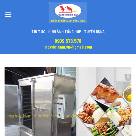
Skip
to
content
TIN TỨC
HÌNH ẢNH TỔNG HỢP
TUYỂN DỤNG
0939.578.578
inoxvietnam.vn@gmail.com