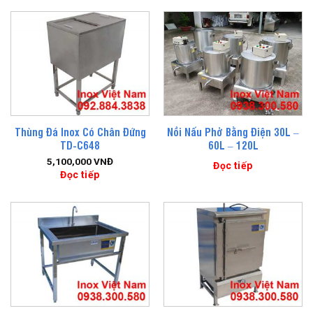
Thùng Đá Inox Có Chân Đứng
Nồi Nấu Phở Bằng Điện 30L –
TD-C648
60L – 120L
5,100,000
VNĐ
Đọc tiếp
Đọc tiếp