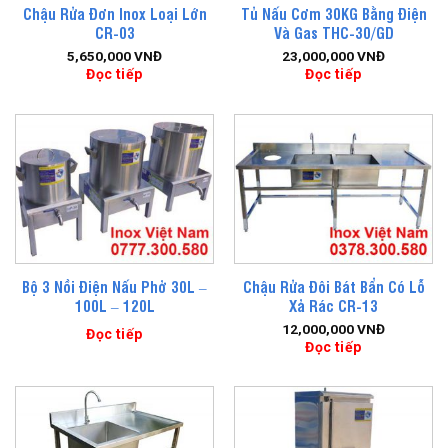
Chậu Rửa Đơn Inox Loại Lớn
Tủ Nấu Cơm 30KG Bằng Điện
CR-03
Và Gas THC-30/GD
5,650,000
VNĐ
23,000,000
VNĐ
Đọc tiếp
Đọc tiếp
Bộ 3 Nồi Điện Nấu Phở 30L –
Chậu Rửa Đôi Bát Bẩn Có Lỗ
100L – 120L
Xả Rác CR-13
12,000,000
VNĐ
Đọc tiếp
Đọc tiếp