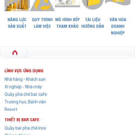
NĂNG LỰC
QUY TRÌNH
MÔ HÌNH BẾP
TÀI LIỆU
VĂN HÓA
SẢN XUẤT
LÀM VIỆC
THAM KHẢO
HƯỚNG DẪN
DOANH
NGHIỆP
LĨNH VỰC ỨNG DỤNG
Nhà hàng - Khách sạn
Xí nghiệp - Nhà máy
Quầy pha chế bar cafe
Trường học, Bệnh viện
Resort
THIẾT BỊ BAR CAFE
Quầy bar pha chế inox