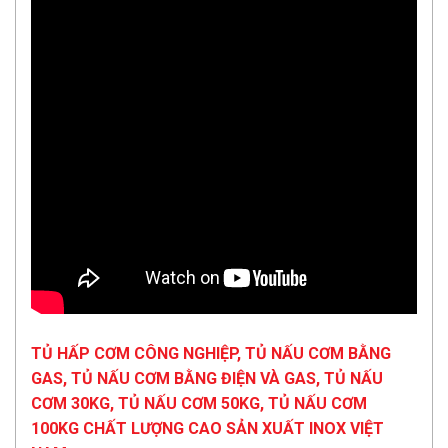
TỦ HẤP CƠM CÔNG NGHIỆP, TỦ NẤU CƠM BẰNG
GAS, TỦ NẤU CƠM BẰNG ĐIỆN VÀ GAS, TỦ NẤU
CƠM 30KG, TỦ NẤU CƠM 50KG, TỦ NẤU CƠM
100KG CHẤT LƯỢNG CAO SẢN XUẤT INOX VIỆT