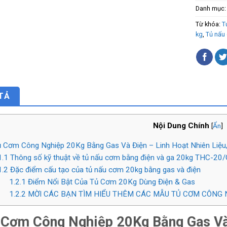
Danh mục
Từ khóa:
T
kg
,
Tủ nấu
TẢ
Nội Dung Chính
[
Ẩn
]
 Cơm Công Nghiệp 20Kg Bằng Gas Và Điện – Linh Hoạt Nhiên Liệ
1.1
Thông số kỹ thuật về tủ nấu cơm bằng điện và ga 20kg THC-20
1.2
Đặc điểm cấu tạo của tủ nấu cơm 20kg bằng gas và điện
1.2.1
Điểm Nổi Bật Của Tủ Cơm 20Kg Dùng Điện & Gas
1.2.2
MỜI CÁC BẠN TÌM HIỂU THÊM CÁC MẪU TỦ CƠM CÔNG 
 Cơm Công Nghiệp 20Kg Bằng Gas Và 