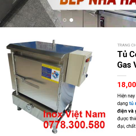
TRANG C
Tủ C
Gas 
18,0
Hiện na
dạng
tủ
điện và
được thi
đại, chấ