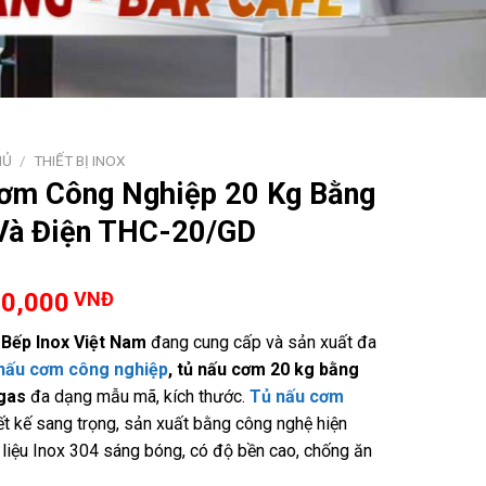
HỦ
/
THIẾT BỊ INOX
ơm Công Nghiệp 20 Kg Bằng
Và Điện THC-20/GD
00,000
VNĐ
y
Bếp Inox Việt Nam
đang cung cấp và sản xuất đa
 nấu cơm công nghiệp
, tủ nấu cơm 20 kg bằng
 gas
đa dạng mẫu mã, kích thước.
Tủ nấu cơm
ết kế sang trọng, sản xuất bằng công nghệ hiện
t liệu Inox 304 sáng bóng, có độ bền cao, chống ăn