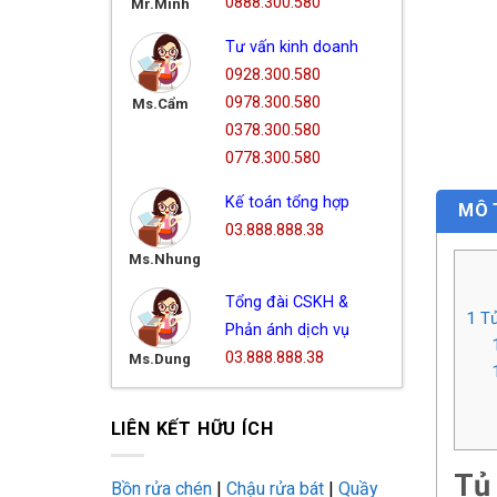
0888.300.580
Mr.Minh
Tư vấn kinh doanh
0928.300.580
0978.300.580
Ms.Cẩm
0378.300.580
0778.300.580
Kế toán tổng hợp
MÔ 
03.888.888.38
Ms.Nhung
Tổng đài CSKH &
1
Tủ
Phản ánh dịch vụ
03.888.888.38
Ms.Dung
LIÊN KẾT HỮU ÍCH
Tủ
Bồn rửa chén
|
Chậu rửa bát
|
Quầy