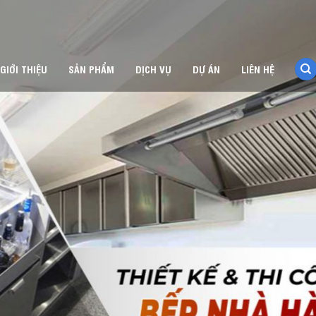
GIỚI THIỆU
SẢN PHẨM
DỊCH VỤ
DỰ ÁN
LIÊN HỆ