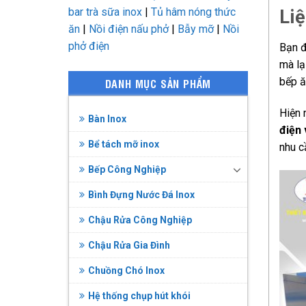
bar trà sữa inox
|
Tủ hâm nóng thức
Li
ăn
|
Nồi điện nấu phở
|
Bẫy mỡ
|
Nồi
phở điện
Bạn đ
mà lạ
bếp ă
DANH MỤC SẢN PHẨM
Hiện
Bàn Inox
điện
Bể tách mỡ inox
nhu c
Bếp Công Nghiệp
Bình Đựng Nước Đá Inox
Chậu Rửa Công Nghiệp
Chậu Rửa Gia Đình
Chuồng Chó Inox
Hệ thống chụp hút khói