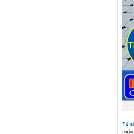
Tủ n
chống