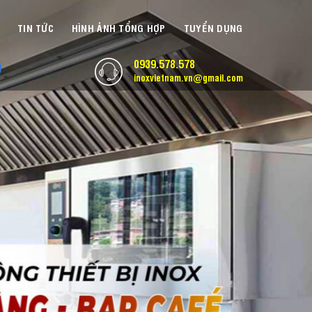
TIN TỨC
HÌNH ẢNH TỔNG HỢP
TUYỂN DỤNG
0939.578.578
inoxvietnam.vn@gmail.com