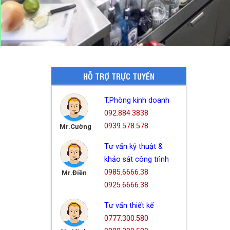
HỖ TRỢ TRỰC TUYẾN
T.Phòng kinh doanh
092.884.3838
0939.578.578
Mr.Cường
Tư vấn kỹ thuật &
khảo sát công trình
0985.6666.38
Mr.Điền
0925.6666.38
Tư vấn thiết kế
0777.300.580