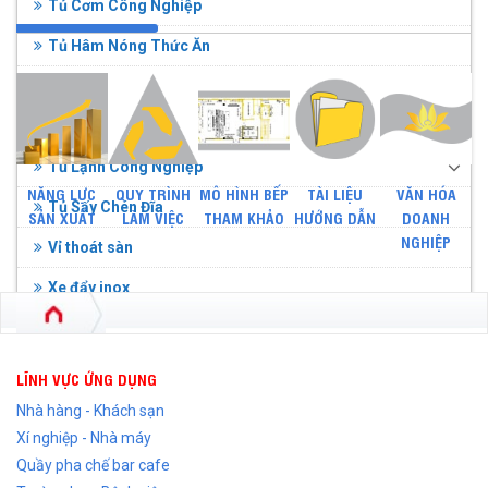
Tủ Cơm Công Nghiệp
Tủ Hâm Nóng Thức Ăn
Tủ Hấp Bánh Bao Công Nghiệp
Tủ inox
Tủ Lạnh Công Nghiệp
NĂNG LỰC
QUY TRÌNH
MÔ HÌNH BẾP
TÀI LIỆU
VĂN HÓA
Tủ Sấy Chén Đĩa
SẢN XUẤT
LÀM VIỆC
THAM KHẢO
HƯỚNG DẪN
DOANH
NGHIỆP
Vỉ thoát sàn
Xe đẩy inox
LĨNH VỰC ỨNG DỤNG
Nhà hàng - Khách sạn
Xí nghiệp - Nhà máy
Quầy pha chế bar cafe